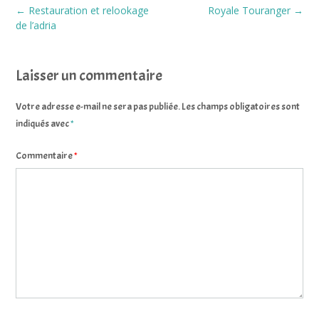
Post
←
Restauration et relookage
Royale Touranger
→
navigation
de l’adria
Laisser un commentaire
Votre adresse e-mail ne sera pas publiée.
Les champs obligatoires sont
indiqués avec
*
Commentaire
*