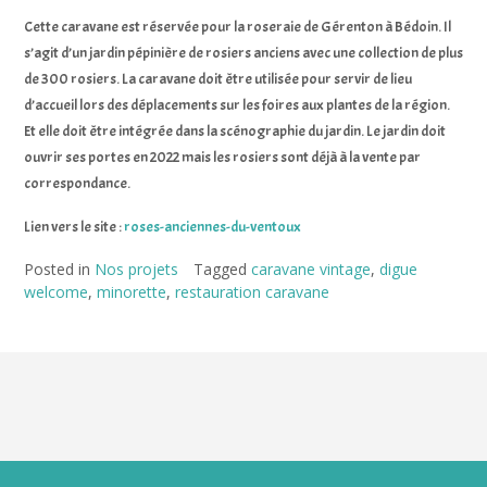
Cette caravane est réservée pour la roseraie de Gérenton à Bédoin. Il
s’agit d’un jardin pépinière de rosiers anciens avec une collection de plus
de 300 rosiers. La caravane doit être utilisée pour servir de lieu
d’accueil lors des déplacements sur les foires aux plantes de la région.
Et elle doit être intégrée dans la scénographie du jardin. Le jardin doit
ouvrir ses portes en 2022 mais les rosiers sont déjà à la vente par
correspondance.
Lien vers le site :
roses-anciennes-du-ventoux
Posted in
Nos projets
Tagged
caravane vintage
,
digue
welcome
,
minorette
,
restauration caravane